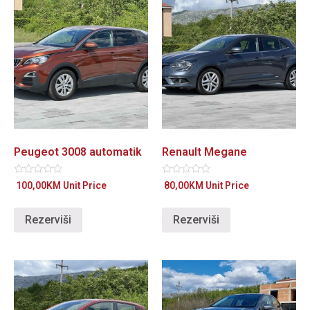
Peugeot 3008 automatik
Renault Megane
Ocjenjeno
Ocjenjeno
100,00
KM
Unit Price
80,00
KM
Unit Price
0
0
od
od
5
5
Rezerviši
Rezerviši