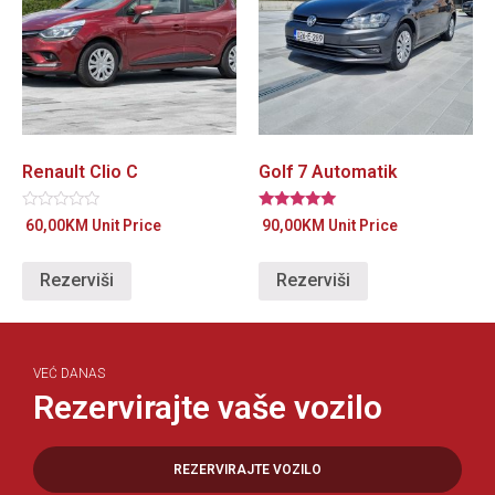
Renault Clio C
Golf 7 Automatik
Ocjenjeno
Ocjenjeno
60,00
KM
Unit Price
90,00
KM
Unit Price
0
5.00
od
od 5
5
Rezerviši
Rezerviši
VEĆ DANAS
Rezervirajte vaše vozilo
REZERVIRAJTE VOZILO