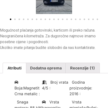
Mogućnost plaćanja gotovinski, karticom ili preko računa.
Neograničena kilometraža. Za dugoročne najmove imamo
posebne cijene i pogodnosti.
Ukoliko imate pitanja budite slobodni da nas kontaktirate.
Atributi
Dodatna oprema
Recenzije (1)
Broj vrata
Godina
Boja:Magnetit
4/5
:
proizvodnje:
Crna metalic
:
2016
:
Snaga
Vrsta
Vrsta
motora: 88 kW
karoserije:
mjenjača:Ručni-