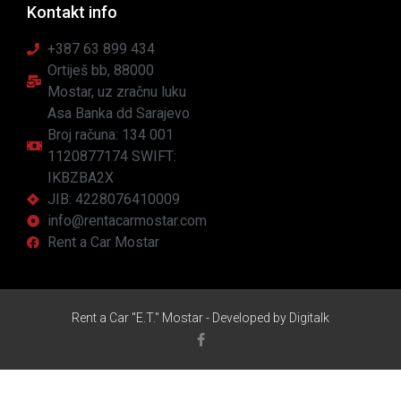
Kontakt info
+387 63 899 434
Ortiješ bb, 88000
Mostar, uz zračnu luku
Asa Banka dd Sarajevo
Broj računa: 134 001
1120877174 SWIFT:
IKBZBA2X
JIB: 4228076410009
info@rentacarmostar.com
Rent a Car Mostar
Rent a Car "E.T." Mostar - Developed by
Digitalk