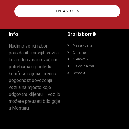
LISTA VOZILA
Info
Brzi izbornik
Nudimo veliki izbor
Naša vozila
pouzdanih i novijih vozila
O nama
koja odgovaraju svačijim
Cjenovnik
potrebama u pogledu
Uslovi najma
komfora i cijena. Imamo i
Kontakt
pogodnost dovoženja
vozila na mjesto koje
odgovara klijentu – vozilo
možete preuzeti bilo gdje
u Mostaru.