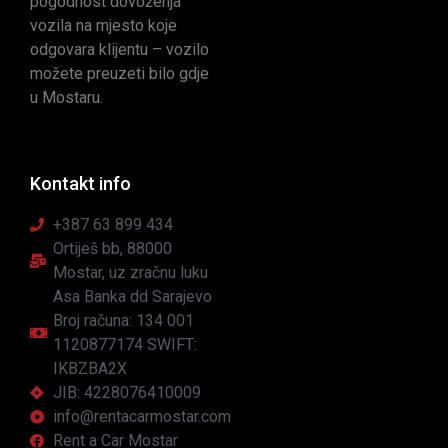
pogodnost dovoženja
vozila na mjesto koje
odgovara klijentu – vozilo
možete preuzeti bilo gdje
u Mostaru.
Kontakt info
+387 63 899 434
Ortiješ bb, 88000
Mostar, uz zračnu luku
Asa Banka dd Sarajevo
Broj računa: 134 001
1120877174 SWIFT:
IKBZBA2X
JIB: 4228076410009
info@rentacarmostar.com
Rent a Car Mostar