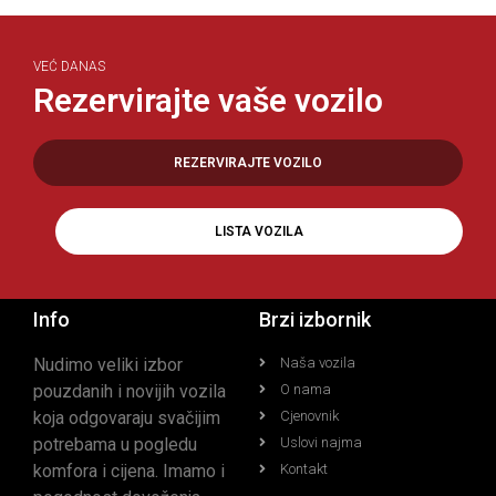
VEĆ DANAS
Rezervirajte vaše vozilo
REZERVIRAJTE VOZILO
LISTA VOZILA
Info
Brzi izbornik
Nudimo veliki izbor
Naša vozila
pouzdanih i novijih vozila
O nama
koja odgovaraju svačijim
Cjenovnik
potrebama u pogledu
Uslovi najma
komfora i cijena. Imamo i
Kontakt