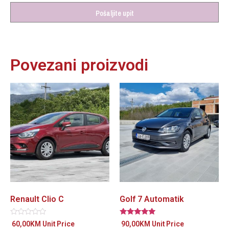
Pošaljite upit
Povezani proizvodi
Renault Clio C
Golf 7 Automatik
Ocjenjeno
Ocjenjeno
60,00
KM
Unit Price
90,00
KM
Unit Price
0
5.00