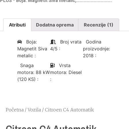
PLUS *
Boja: Magnetit Siva metalic,………………………….
Atributi
Dodatna oprema
Recenzije (1)
Boja:
Broj vrata
Godina
Magnetit Siva
4/5
:
proizvodnje:
metalic
:
2018
:
Snaga
Vrsta
motora: 88 kW
motora: Diesel
(120 KS)
:
:
Početna
/
Vozila
/ Citroen C4 Automatik